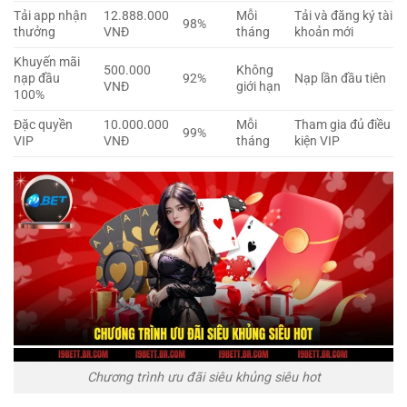
Tải app nhận
12.888.000
Mỗi
Tải và đăng ký tài
98%
thưởng
VNĐ
tháng
khoản mới
Khuyến mãi
500.000
Không
nạp đầu
92%
Nạp lần đầu tiên
VNĐ
giới hạn
100%
Đặc quyền
10.000.000
Mỗi
Tham gia đủ điều
99%
VIP
VNĐ
tháng
kiện VIP
Chương trình ưu đãi siêu khủng siêu hot