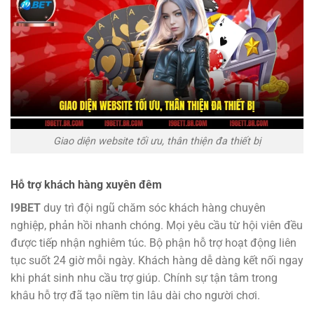
Giao diện website tối ưu, thân thiện đa thiết bị
Hỗ trợ khách hàng xuyên đêm
I9BET
duy trì đội ngũ chăm sóc khách hàng chuyên
nghiệp, phản hồi nhanh chóng. Mọi yêu cầu từ hội viên đều
được tiếp nhận nghiêm túc. Bộ phận hỗ trợ hoạt động liên
tục suốt 24 giờ mỗi ngày. Khách hàng dễ dàng kết nối ngay
khi phát sinh nhu cầu trợ giúp. Chính sự tận tâm trong
khâu hỗ trợ đã tạo niềm tin lâu dài cho người chơi.