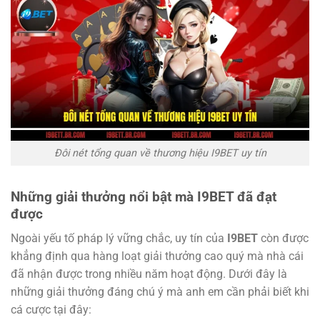
Đôi nét tổng quan về thương hiệu I9BET uy tín
Những giải thưởng nổi bật mà I9BET đã đạt
được
Ngoài yếu tố pháp lý vững chắc, uy tín của
I9BET
còn được
khẳng định qua hàng loạt giải thưởng cao quý mà nhà cái
đã nhận được trong nhiều năm hoạt động. Dưới đây là
những giải thưởng đáng chú ý mà anh em cần phải biết khi
cá cược tại đây: