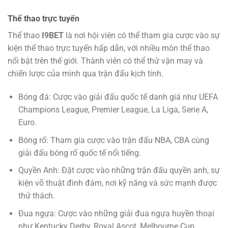
Thể thao trực tuyến
Thể thao
I9BET
là nơi hội viên có thể tham gia cược vào sự
kiện thể thao trực tuyến hấp dẫn, với nhiều môn thể thao
nổi bật trên thế giới. Thành viên có thể thử vận may và
chiến lược của mình qua trận đấu kịch tính.
Bóng đá: Cược vào giải đấu quốc tế danh giá như UEFA
Champions League, Premier League, La Liga, Serie A,
Euro.
Bóng rổ: Tham gia cược vào trận đấu NBA, CBA cùng
giải đấu bóng rổ quốc tế nổi tiếng.
Quyền Anh: Đặt cược vào những trận đấu quyền anh, sự
kiện võ thuật đình đám, nơi kỹ năng và sức mạnh được
thử thách.
Đua ngựa: Cược vào những giải đua ngựa huyền thoại
như Kentucky Derby, Royal Ascot, Melbourne Cup.