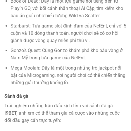
Book of Dead: Đây là một tựa game nổi tiếng đến từ
Play’n GO, với bối cảnh thần thoại Ai Cập, tìm kiếm kho
báu ẩn giấu nhờ biểu tượng Wild và Scatter.
Starburst: Tựa game slot đình đám của NetEnt, chỉ với 5
cuộn và 10 dòng thanh toán, người chơi sẽ có cơ hội
giành được vòng quay miễn phí thú vị.
Gonzo’s Quest: Cùng Gonzo khám phá kho báu vàng ở
Nam Mỹ trong tựa game của NetEnt.
Mega Moolah: Đây là một trong những trò jackpot nổi
bật của Microgaming, nơi người chơi có thể chiến thắng
những giải thưởng khổng lồ.
Sảnh đá gà
Trải nghiệm những trận đấu kịch tính với sảnh đá gà
I9BET,
anh em có thể tham gia cá cược vào những cuộc
đối đầu gay cấn trực tuyến: