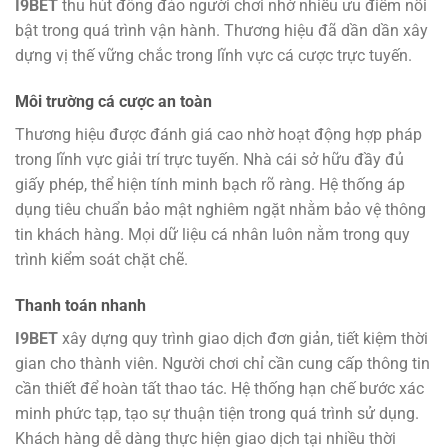
I9BET
thu hút đông đảo người chơi nhờ nhiều ưu điểm nổi
bật trong quá trình vận hành. Thương hiệu đã dần dần xây
dựng vị thế vững chắc trong lĩnh vực cá cược trực tuyến.
Môi trường cá cược an toàn
Thương hiệu được đánh giá cao nhờ hoạt động hợp pháp
trong lĩnh vực giải trí trực tuyến. Nhà cái sở hữu đầy đủ
giấy phép, thể hiện tính minh bạch rõ ràng. Hệ thống áp
dụng tiêu chuẩn bảo mật nghiêm ngặt nhằm bảo vệ thông
tin khách hàng. Mọi dữ liệu cá nhân luôn nằm trong quy
trình kiểm soát chặt chẽ.
Thanh toán nhanh
I9BET
xây dựng quy trình giao dịch đơn giản, tiết kiệm thời
gian cho thành viên. Người chơi chỉ cần cung cấp thông tin
cần thiết để hoàn tất thao tác. Hệ thống hạn chế bước xác
minh phức tạp, tạo sự thuận tiện trong quá trình sử dụng.
Khách hàng dễ dàng thực hiện giao dịch tại nhiều thời