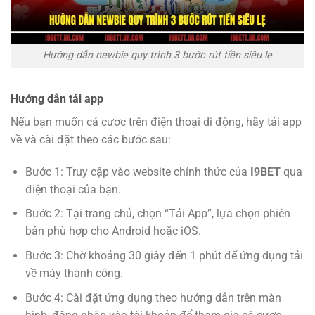
Hướng dẫn newbie quy trình 3 bước rút tiền siêu lẹ
Hướng dẫn tải app
Nếu bạn muốn cá cược trên điện thoại di động, hãy tải app
về và cài đặt theo các bước sau:
Bước 1: Truy cập vào website chính thức của
I9BET
qua
điện thoại của bạn.
Bước 2: Tại trang chủ, chọn “Tải App”, lựa chọn phiên
bản phù hợp cho Android hoặc iOS.
Bước 3: Chờ khoảng 30 giây đến 1 phút để ứng dụng tải
về máy thành công.
Bước 4: Cài đặt ứng dụng theo hướng dẫn trên màn