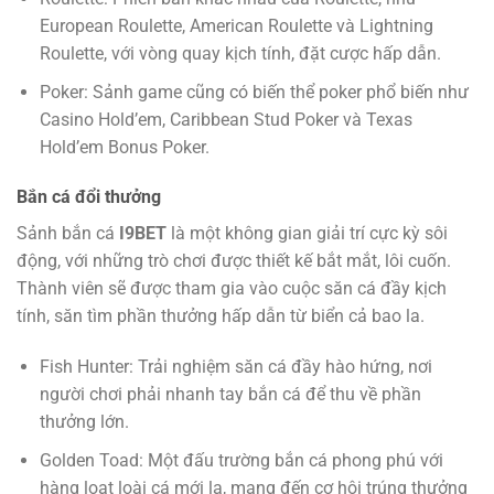
European Roulette, American Roulette và Lightning
Roulette, với vòng quay kịch tính, đặt cược hấp dẫn.
Poker: Sảnh game cũng có biến thể poker phổ biến như
Casino Hold’em, Caribbean Stud Poker và Texas
Hold’em Bonus Poker.
Bắn cá đổi thưởng
Sảnh bắn cá
I9BET
là một không gian giải trí cực kỳ sôi
động, với những trò chơi được thiết kế bắt mắt, lôi cuốn.
Thành viên sẽ được tham gia vào cuộc săn cá đầy kịch
tính, săn tìm phần thưởng hấp dẫn từ biển cả bao la.
Fish Hunter: Trải nghiệm săn cá đầy hào hứng, nơi
người chơi phải nhanh tay bắn cá để thu về phần
thưởng lớn.
Golden Toad: Một đấu trường bắn cá phong phú với
hàng loạt loài cá mới lạ, mang đến cơ hội trúng thưởng