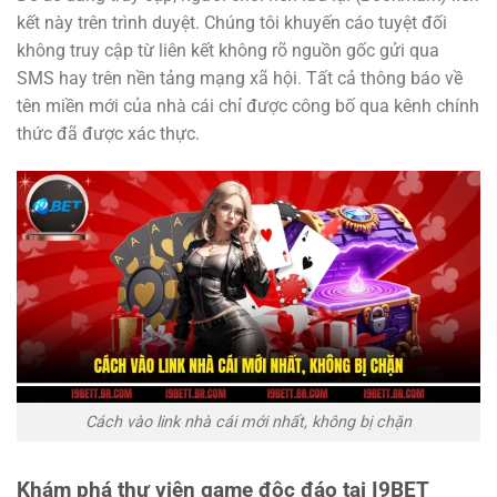
kết này trên trình duyệt. Chúng tôi khuyến cáo tuyệt đối
không truy cập từ liên kết không rõ nguồn gốc gửi qua
SMS hay trên nền tảng mạng xã hội. Tất cả thông báo về
tên miền mới của nhà cái chỉ được công bố qua kênh chính
thức đã được xác thực.
Cách vào link nhà cái mới nhất, không bị chặn
Khám phá thư viện game độc đáo tại I9BET