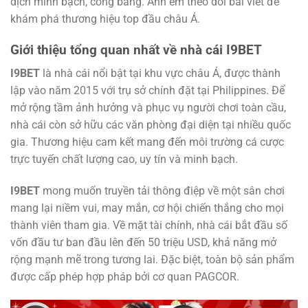
dịch minh bạch, công bằng. Anh em theo dõi bài viết để
khám phá thương hiệu top đầu châu Á.
Giới thiệu tổng quan nhất về nhà cái I9BET
I9BET
là nhà cái nổi bật tại khu vực châu Á, được thành
lập vào năm 2015 với trụ sở chính đặt tại Philippines. Để
mở rộng tầm ảnh hưởng và phục vụ người chơi toàn cầu,
nhà cái còn sở hữu các văn phòng đại diện tại nhiều quốc
gia. Thương hiệu cam kết mang đến môi trường cá cược
trực tuyến chất lượng cao, uy tín và minh bạch.
I9BET
mong muốn truyền tải thông điệp về một sân chơi
mang lại niềm vui, may mắn, cơ hội chiến thắng cho mọi
thành viên tham gia. Về mặt tài chính, nhà cái bắt đầu số
vốn đầu tư ban đầu lên đến 50 triệu USD, khả năng mở
rộng mạnh mẽ trong tương lai. Đặc biệt, toàn bộ sản phẩm
được cấp phép hợp pháp bởi cơ quan PAGCOR.