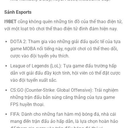
Sảnh Esports
I9BET
cũng không quên những tín đồ của thể thao điện tử,
với một loạt trò chơi thể thao điện tử đình đám hiện nay.
DOTA 2: Tham gia vào những giải đấu quốc tế của tựa
game MOBA nổi tiếng này, người chơi có thể theo dõi,
cược vào đội tuyển yêu thích.
League of Legends (LoL): Tựa game đấu trường hấp
dẫn với giải đấu đầy kịch tính, hội viên có thể đặt cược
vào đội tuyển xuất sắc.
CS:GO (Counter-Strike: Global Offensive): Trải nghiệm
những trận đấu bắn súng căng thẳng của tựa game
FPS huyền thoại.
FIFA: Dành cho những fan hâm mộ bóng đá, nhà cái
mang đến trận đấu ảo hấp dẫn, là lựa chọn hoàn hảo